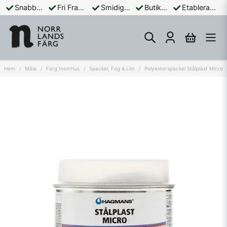
Snabba Leveranser
Fri Frakt Över 899:-
Smidiga Betalningar
Butik och Online
Etablerad Sedan 1965
Hem
Måla
Färg Inomhus
Spackel, Fog & Lim
Polyesterspackel Stålplast Micro