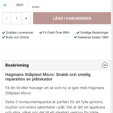
6537
LÄGG I VARUKORGEN
-
+
Snabba Leveranser
Fri Frakt Över 899:-
Smidiga Betalningar
Butik och Online
Etablerad Sedan 1965
Beskrivning
Hagmans Stålplast Micro: Snabb och smidig
reparation av plåtskador
Få din bil eller husvagn att se som ny ut igen med Hagmans
Stålplast Micro!
Detta 2-komponentspackel är perfekt för att fylla sprickor,
bucklor och andra ojämnheter i plåt. Det är lätt att applicera
och slipa, vilket gör det till ett idealiskt verktyg för både