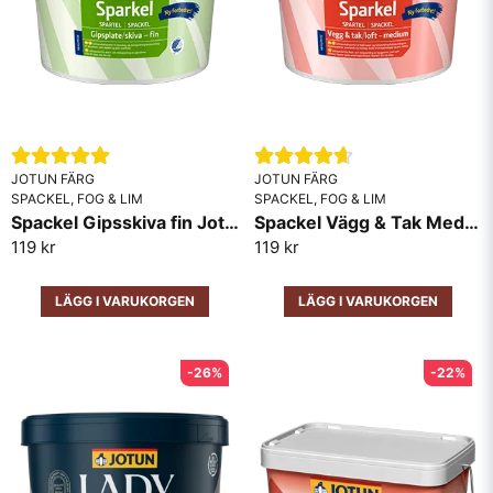
Applicera spacklet med en spackelspatel.
Slipa ytan efter 15-20 minuter.
Lackera ytan vid behov.
JOTUN FÄRG
JOTUN FÄRG
Skicka fråga
SPACKEL, FOG & LIM
SPACKEL, FOG & LIM
Spackel Gipsskiva fin Jotun
Spackel Vägg & Tak Medium Jotun
119 kr
119 kr
LÄGG I VARUKORGEN
LÄGG I VARUKORGEN
-26%
-22%