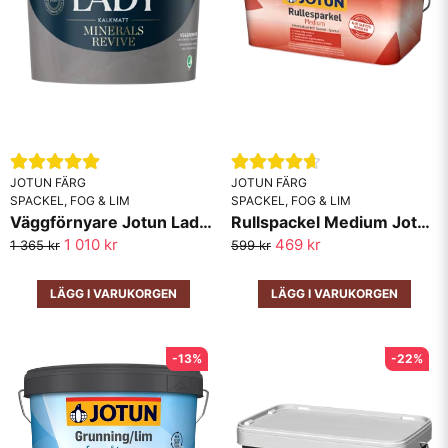
JOTUN FÄRG
JOTUN FÄRG
SPACKEL, FOG & LIM
SPACKEL, FOG & LIM
Väggförnyare Jotun Lady Minerals Revive 10L
Rullspackel Medium Jotun 10L
1 010 kr
469 kr
1 365 kr
599 kr
LÄGG I VARUKORGEN
LÄGG I VARUKORGEN
-13%
-22%