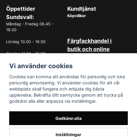
Öppettider
Kundtjänst
Köpvillkor
Sundsvall:
Måndag - Fredag 06.45 -
18.00
Färgfackhandel i
Lördag 10.00 - 16.00
butik och online
Söndag 11.00 - 15.00
Hos oss på Norrlandsfärg har
Vi använder cookies
det sedan starten 1965 varit
OBS. Avvikande öppettider
självklart med god
vissa helgdagar
kundservice. Du kan känna dig
Cookies kan komma att användas för personlig och icke
trygg med köp hos oss
personlig annonsering. Vi använder cookies för att vår
oavsett om det är i butiken i
webbplats skall fungera och erbjuda dig bästa
Sundsvall eller online. Det går
upplevelse. Bekräfta ditt samtycke genom att trycka på
lika bra att kontakta oss via
godkänn alla eller anpassa via inställningar.
mail eller per telefon. Vår butik
med generösa öppettider har
funnits i över 50år.
Godkänn alla
Inställningar