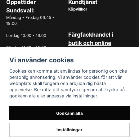
Öppettider
Kundtjänst
Köpvillkor
Sundsvall:
Måndag - Fredag 06.45 -
18.00
Färgfackhandel i
Lördag 10.00 - 16.00
butik och online
Söndag 11.00 - 15.00
Hos oss på Norrlandsfärg har
Vi använder cookies
det sedan starten 1965 varit
OBS. Avvikande öppettider
självklart med god
vissa helgdagar
kundservice. Du kan känna dig
Cookies kan komma att användas för personlig och icke
trygg med köp hos oss
personlig annonsering. Vi använder cookies för att vår
oavsett om det är i butiken i
webbplats skall fungera och erbjuda dig bästa
Sundsvall eller online. Det går
upplevelse. Bekräfta ditt samtycke genom att trycka på
lika bra att kontakta oss via
godkänn alla eller anpassa via inställningar.
mail eller per telefon. Vår butik
med generösa öppettider har
funnits i över 50år.
Godkänn alla
Inställningar