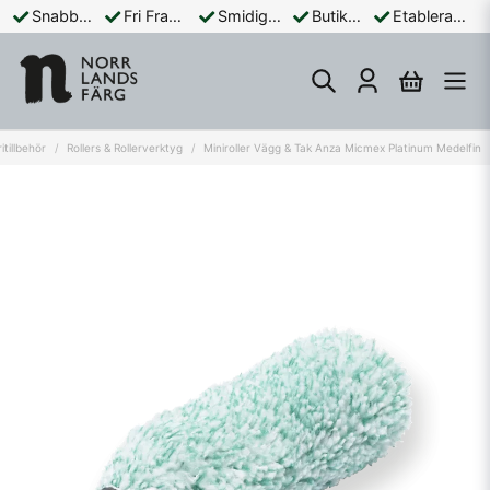
Snabba Leveranser
Fri Frakt Över 899:-
Smidiga Betalningar
Butik och Online
Etablerad Sedan 1965
itillbehör
Rollers & Rollerverktyg
Miniroller Vägg & Tak Anza Micmex Platinum Medelfin