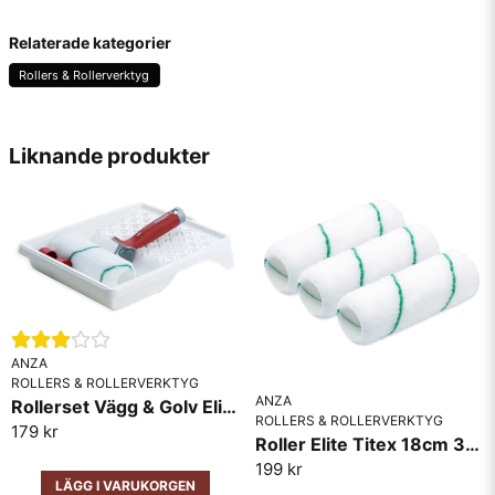
question
Fråga oss något om denna produkten...
Relaterade kategorier
Rollers & Rollerverktyg
name
Namn
Liknande produkter
email
Mejladress
Ja, ni får publicera min fråga
ANZA
ROLLERS & ROLLERVERKTYG
ANZA
Rollerset Vägg & Golv Elite Anza 18cm
ROLLERS & ROLLERVERKTYG
179 kr
Roller Elite Titex 18cm 3-P
199 kr
LÄGG I VARUKORGEN