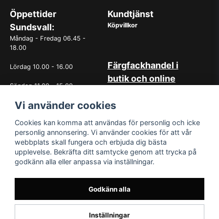
Öppettider
Kundtjänst
Köpvillkor
Sundsvall:
Måndag - Fredag 06.45 -
18.00
Färgfackhandel i
Lördag 10.00 - 16.00
butik och online
Söndag 11.00 - 15.00
Hos oss på Norrlandsfärg har
Vi använder cookies
det sedan starten 1965 varit
OBS. Avvikande öppettider
självklart med god
vissa helgdagar
kundservice. Du kan känna dig
Cookies kan komma att användas för personlig och icke
trygg med köp hos oss
personlig annonsering. Vi använder cookies för att vår
oavsett om det är i butiken i
webbplats skall fungera och erbjuda dig bästa
Sundsvall eller online. Det går
upplevelse. Bekräfta ditt samtycke genom att trycka på
lika bra att kontakta oss via
godkänn alla eller anpassa via inställningar.
mail eller per telefon. Vår butik
med generösa öppettider har
funnits i över 50år.
Godkänn alla
Inställningar