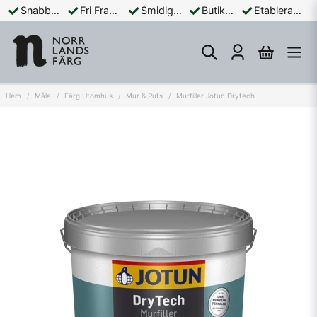
Snabba Leveranser
Fri Frakt Över 899:-
Smidiga Betalningar
Butik och Online
Etablerad Sedan 1965
Hem
Måla
Färg Utomhus
Mur & Puts
Murfiller Jotun Drytech