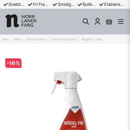
Snabba Leveranser
Fri Frakt Över 899:-
Smidiga Betalningar
Butik och Online
Etablerad Sedan 1965
Hem
Måla
Färg Inomhus
Tvätt & Rengöring
Mögel-Fri Jape
-
16
%