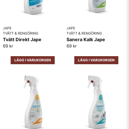
Mögel-Fri appliceras flödigt med lågtrycksspruta, pensel,
roller eller tvättsvamp. Beläggningen dör omgående och ytan
blir steriliserad. Beläggning som sitter kvar på ytan kan vid
behov bearbetas mekaniskt med borste eller tvättas bort. Låt
Mögel-Fri verka i minst 1 dygn innan ytan borstas eller
JAPE
JAPE
TVÄTT & RENGÖRING
TVÄTT & RENGÖRING
tvättas.
Tvätt Direkt Jape
Sanera Kalk Jape
69 kr
69 kr
Skicka fråga
LÄGG I VARUKORGEN
LÄGG I VARUKORGEN