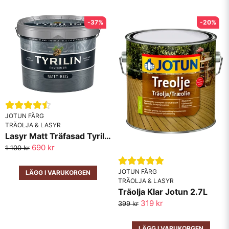
-37%
-20%
JOTUN FÄRG
TRÄOLJA & LASYR
Lasyr Matt Träfasad Tyrilin Jotun
690 kr
1 100 kr
JOTUN FÄRG
LÄGG I VARUKORGEN
TRÄOLJA & LASYR
Träolja Klar Jotun 2.7L
319 kr
399 kr
LÄGG I VARUKORGEN