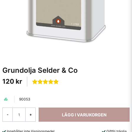
Grundolja Selder & Co
120 kr
90053
LÄGG I VARUKORGEN
-
+
Innehåller inte lösningsmedel
Giftfri träolja