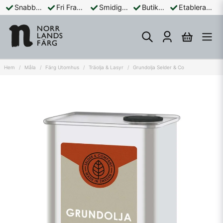
Snabba Leveranser
Fri Frakt Över 899:-
Smidiga Betalningar
Butik och Online
Etablerad Sedan 1965
Hem
Måla
Färg Utomhus
Träolja & Lasyr
Grundolja Selder & Co