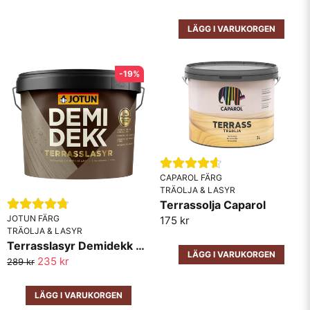
förvaras i tätslutande påse. Oljan är oxiderande och kan
därför i kombination med fibrösa material självantända.
LÄGG I VARUKORGEN
-19%
CAPAROL FÄRG
TRÄOLJA & LASYR
Terrassolja Caparol
JOTUN FÄRG
175 kr
TRÄOLJA & LASYR
Terrasslasyr Demidekk Jotun
LÄGG I VARUKORGEN
235 kr
289 kr
LÄGG I VARUKORGEN