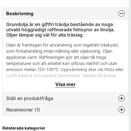
Beskrivning
Grundolja är en giftfri träolja bestående av noga
utvald höggradigt raffinerade fettsyror av linolja.
Oljan lämpar sig väl för alla träslag.
Oljan är framtagen för användning som regelrätt träskydd,
som förbehandling innan målning eller oljeboning. Oljan
appliceras varm. Raffineringen gör att oljan tål höga
temperaturer och att arbetet kan utföras riskfritt och utan
emission mellan 120-130°C. Uppvärmning sker via fritös eller
rostfri kastrull och separat termometer. Värmen förändrar
oljans viskositet och medger djupare inträngning samtidigt
Visa mer
som eventuell ytfukt förångas.
Ställ en produktfråga
Avsaknaden av lösningsmedel ger utöver de direkta
miljövinsterna också en yta som inte reser sig och därmed
Recensioner (1)
kräver efterslipning. Resningen som normalt sker vid
question
Fråga oss något om denna produkten...
behandling med lösningsmedelsbaserade produkter
uppkommer när lösningsmedlet avgår i gasform från träets
Friedrich
Relaterade kategorier
inre strukturer. Grundolja Universal har via raffinering och