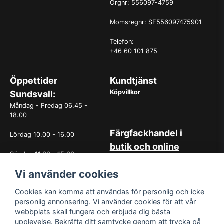
Orgnr: 556097-4759
Momsregnr: SE556097475901
Telefon:
+46 60 101 875
Öppettider
Kundtjänst
Köpvillkor
Sundsvall:
Måndag - Fredag 06.45 -
18.00
Färgfackhandel i
Lördag 10.00 - 16.00
butik och online
Söndag 11.00 - 15.00
Hos oss på Norrlandsfärg har
det sedan starten 1965 varit
Vi använder cookies
OBS. Avvikande öppettider
självklart med god
vissa helgdagar
kundservice. Du kan känna dig
Cookies kan komma att användas för personlig och icke
trygg med köp hos oss
personlig annonsering. Vi använder cookies för att vår
oavsett om det är i butiken i
webbplats skall fungera och erbjuda dig bästa
Sundsvall eller online. Det går
upplevelse. Bekräfta ditt samtycke genom att trycka på