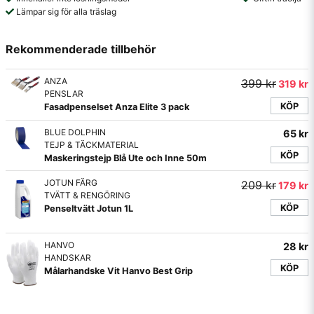
Lämpar sig för alla träslag
Rekommenderade tillbehör
ANZA
399 kr
319 kr
PENSLAR
KÖP
Fasadpenselset Anza Elite 3 pack
BLUE DOLPHIN
65 kr
TEJP & TÄCKMATERIAL
KÖP
Maskeringstejp Blå Ute och Inne 50m
JOTUN FÄRG
209 kr
179 kr
TVÄTT & RENGÖRING
KÖP
Penseltvätt Jotun 1L
HANVO
28 kr
HANDSKAR
KÖP
Målarhandske Vit Hanvo Best Grip