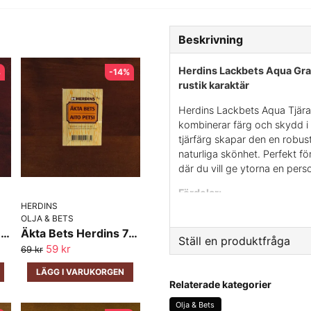
Beskrivning
Herdins Lackbets Aqua Gra
%
-14%
rustik karaktär
Herdins Lackbets Aqua Tjära
kombinerar färg och skydd i
tjärfärg skapar den en robust
naturliga skönhet. Perfekt f
där du vill ge ytorna en perso
Fördelar:
HERDINS
2-i-1
: Färg och lack 
OLJA & BETS
Äkta Bets Herdins 63 Mörk Mahogny
Äkta Bets Herdins 74 Kastanjebrun
resultat.
Ställ en produktfråga
59 kr
69 kr
Vattenbaserad
: Låg
rengöra verktyg med
question
LÄGG I VARUKORGEN
Fråga oss något om den
Relaterade kategorier
Slitstark
: Ger en sk
Olja & Bets
påfrestningar.