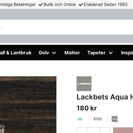
midiga Betalningar
Butik och Online
Etablerad Sedan 1965
 Herdins Tjära 617 275ml
all & Lantbruk
Golv
Mattor
Tapeter
Inspi
Lackbets Aqua H
180 kr
8150