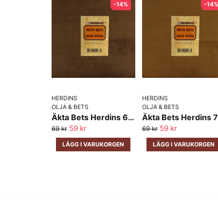
-14%
-14
HERDINS
HERDINS
OLJA & BETS
OLJA & BETS
Äkta Bets Herdins 65 Mörk Valnöt
59 kr
59 kr
69 kr
69 kr
LÄGG I VARUKORGEN
LÄGG I VARUKORGEN