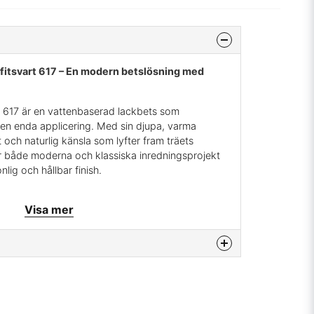
fitsvart 617 – En modern betslösning med
 617 är en vattenbaserad lackbets som
 en enda applicering. Med sin djupa, varma
 och naturlig känsla som lyfter fram träets
ör både moderna och klassiska inredningsprojekt
nlig och hållbar finish.
Visa mer
i en produkt för ett enkelt och effektivt
 lukt och enkel att arbeta med – lätt att
 vatten.
na produkten...
yddande yta som tål vardagens