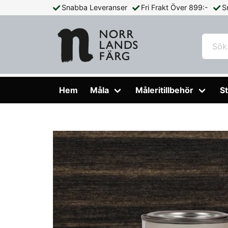
Snabba Leveranser
Fri Frakt Över 899:-
S
Hem
Måla
Färg Inomhus
Olja & Bets
Lackbets Aqua
Hem
Måla
Måleritillbehör
St