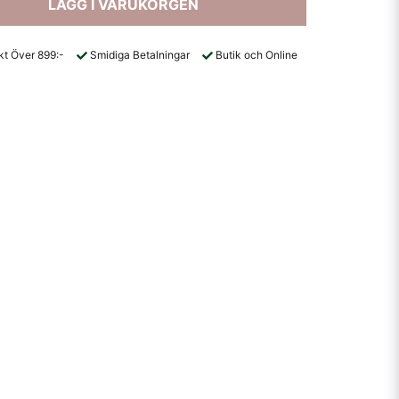
LÄGG I VARUKORGEN
akt Över 899:-
Smidiga Betalningar
Butik och Online