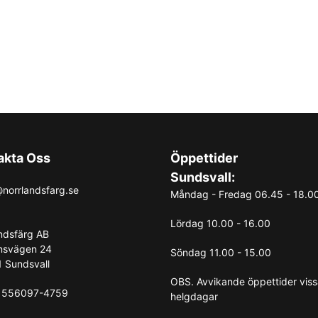
Applicera:
Rör om bu
eller svamp i träets f
Efterbehandla:
För e
Storlek
: 275ml, räcker till 
Torktid:
1-2 timmar i 20 gra
Appliceringsverktyg:
Pensel
akta Oss
Öppettider
Sundsvall:
norrlandsfarg.se
Måndag - Fredag 06.45 - 18.0
Lördag 10.00 - 16.00
ndsfärg AB
nsvägen 24
Söndag 11.00 - 15.00
 Sundsvall
OBS. Avvikande öppettider vis
: 556097-4759
helgdagar