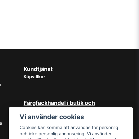
rken noggrant och applicera med pensel
iberriktning.
n extra hållbar yta kan fler lager appliceras.
ca3-4m2 på hyvlad yta
der
, trasa eller svamp
Kundtjänst
Köpvillkor
0
Färgfackhandel i butik och
online
Vi använder cookies
Hos oss på Norrlandsfärg har det
sa
Cookies kan komma att användas för personlig
sedan starten 1965 varit självklart
och icke personlig annonsering. Vi använder
med god kundservice. Du kan känna