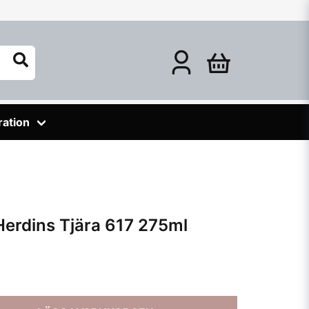
ration
erdins Tjära 617 275ml