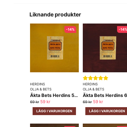
Liknande produkter
-14%
-14
HERDINS
HERDINS
OLJA & BETS
OLJA & BETS
Äkta Bets Herdins 53 Gul
59 kr
59 kr
69 kr
69 kr
LÄGG I VARUKORGEN
LÄGG I VARUKORGEN