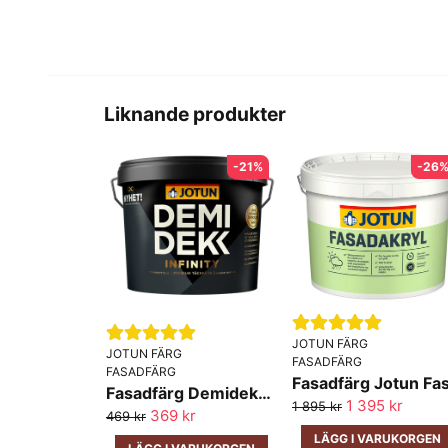
Liknande produkter
-21%
-26
JOTUN FÄRG
JOTUN FÄRG
FASADFÄRG
FASADFÄRG
Fasadfärg Demidekk Infinity Täckfärg Jotun
1 395 kr
1 895 kr
369 kr
469 kr
LÄGG I VARUKORGEN