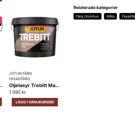
question
Fråga oss något om den
Relaterade kategorier
Färg Utomhus
Måla
Fasadfä
%
name
Namn
Ja, ni får publicera 
JOTUN FÄRG
FASADFÄRG
Demidekk Cleantech Jotun
Oljelasyr Trebitt Matt Jotun
1 090 kr
LÄGG I VARUKORGEN