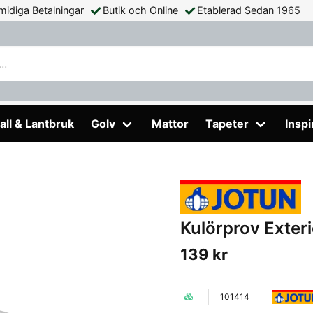
midiga Betalningar
Butik och Online
Etablerad Sedan 1965
iör Jotun 0,5lit
all & Lantbruk
Golv
Mattor
Tapeter
Inspi
Kulörprov Exteri
139 kr
101414