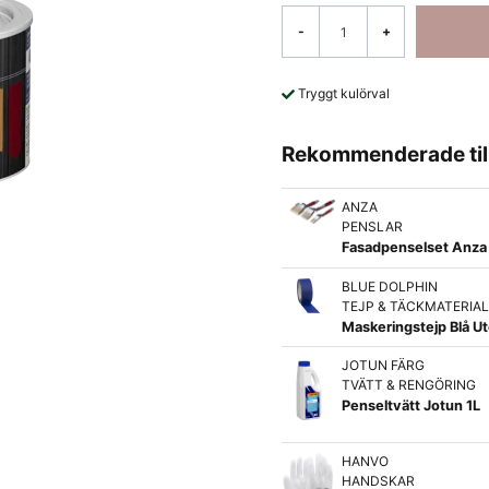
-
+
Tryggt kulörval
Rekommenderade til
ANZA
PENSLAR
Fasadpenselset Anza 
BLUE DOLPHIN
TEJP & TÄCKMATERIA
Maskeringstejp Blå U
JOTUN FÄRG
TVÄTT & RENGÖRING
Penseltvätt Jotun 1L
HANVO
HANDSKAR