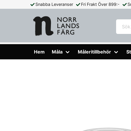
Snabba Leveranser
Fri Frakt Över 899:-
S
Hem
Måla
Färg Utomhus
Fasadfärg
Kulörprov Exter
Hem
Måla
Måleritillbehör
St