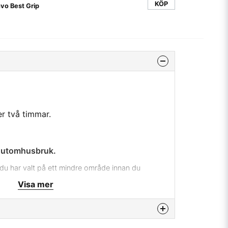
KÖP
vo Best Grip
r två timmar.
r utomhusbruk.
du har valt på ett mindre område innan du
ela huset.
Visa mer
gåtergivning endast vid användning av Jotuns