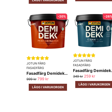
LÄGG I VARUKORGEN
-20%
-26
JOTUN FÄRG
JOTUN FÄRG
FASADFÄRG
FASADFÄRG
Fasadfärg 
Fasadfärg Demidekk Performance Jotun
259 kr
349 kr
799 kr
999 kr
LÄGG I VARUKORGEN
LÄGG I VARUKORGEN