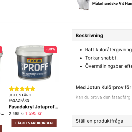
Målarhandske Vit Han
Beskrivning
Rätt kulöråtergivning
%
-39%
Torkar snabbt.
Övermålningsbar efte
Med Jotun Kulörprov fö
JOTUN FÄRG
Kan du prova den fasadfärg 
FASADFÄRG
bestämmer dig för att måla h
Fasadakryl Jotaproff Jotun 10lit
Fasadfärg Jotun Fasadakryl Eggvit(0502-y) 10 lit
1 595 kr
2 595 kr
Färgen garanterar riktig fär
produkter.
Ställ en produktfråga
LÄGG I VARUKORGEN