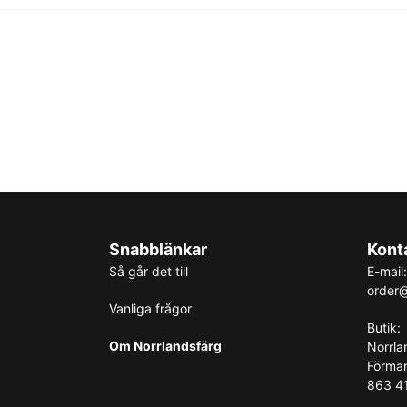
Snabblänkar
Kont
Så går det till
E-mail:
order@
Vanliga frågor
Butik:
Om Norrlandsfärg
Norrla
Förma
863 41