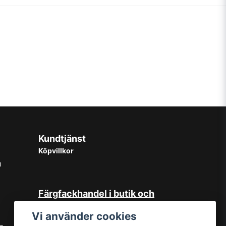
Kundtjänst
Köpvillkor
0
Färgfackhandel i butik och
online
Vi använder cookies
Hos oss på Norrlandsfärg har det