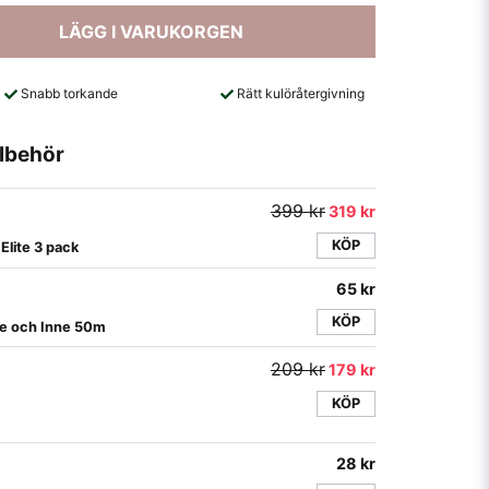
LÄGG I VARUKORGEN
Snabb torkande
Rätt kulöråtergivning
lbehör
399 kr
319 kr
KÖP
Elite 3 pack
65 kr
L
KÖP
te och Inne 50m
209 kr
179 kr
KÖP
28 kr