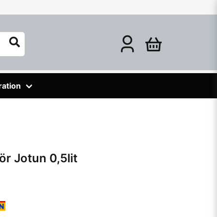
ration
ör Jotun 0,5lit