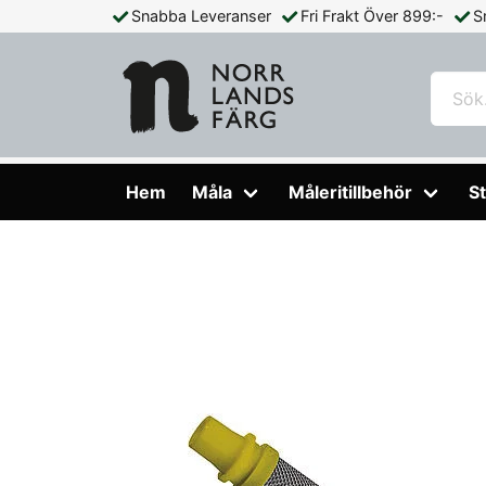
Snabba Leveranser
Fri Frakt Över 899:-
S
Hem
Måleritillbehör
Färgsprutor & Tillbehör
Pistolfilt
Hem
Måla
Måleritillbehör
St