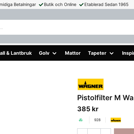
midiga Betalningar
Butik och Online
Etablerad Sedan 1965
er M Wagner Gul 2-pack
all & Lantbruk
Golv
Mattor
Tapeter
Inspi
Pistolfilter M W
385 kr
928