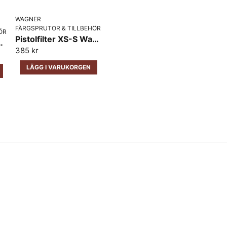
WAGNER
FÄRGSPRUTOR & TILLBEHÖR
ÖR
Pistolfilter XS-S Wagner Röd 2-pack
re Wagner 30cm
385 kr
LÄGG I VARUKORGEN