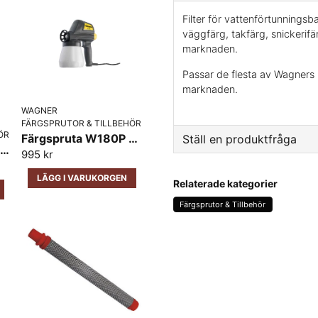
Filter för vattenförtunning
väggfärg, takfärg, snickerif
marknaden.
Passar de flesta av Wagners
marknaden.
WAGNER
FÄRGSPRUTOR & TILLBEHÖR
ÖR
Färgspruta W180P Wagner
Ställ en produktfråga
Färgspruta Wagner W590 Flexio
995 kr
question
Fråga oss något om den
LÄGG I VARUKORGEN
Relaterade kategorier
Färgsprutor & Tillbehör
name
Namn
Ja, ni får publicera 