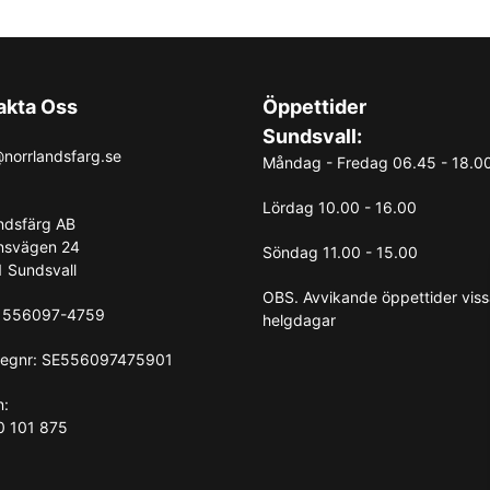
akta Oss
Öppettider
Sundsvall:
norrlandsfarg.se
Måndag - Fredag 06.45 - 18.0
Lördag 10.00 - 16.00
ndsfärg AB
nsvägen 24
Söndag 11.00 - 15.00
 Sundsvall
OBS. Avvikande öppettider vis
: 556097-4759
helgdagar
egnr: SE556097475901
n:
0 101 875