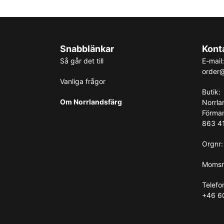
Snabblänkar
Kont
Så går det till
E-mail:
order@
Vanliga frågor
Butik:
Om Norrlandsfärg
Norrla
Förma
863 41
Orgnr
Momsr
Telefo
+46 6