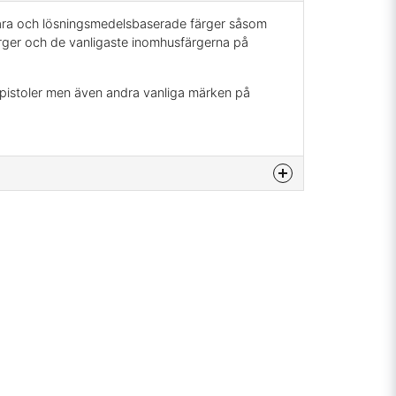
sbara och lösningsmedelsbaserade färger såsom
ärger och de vanligaste inomhusfärgerna på
 pistoler men även andra vanliga märken på
na produkten...
email
Mejladress
min fråga