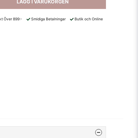
LÄGG I VARUKORGEN
akt Över 899:-
Smidiga Betalningar
Butik och Online