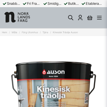
Snabba Leveranser
Fri Frakt Över 899:-
Smidiga Betalningar
Butik och Online
Etablerad Sedan 1965
Hem
Måla
Färg Utomhus
Tjära
Kinesisk Träolja Auson