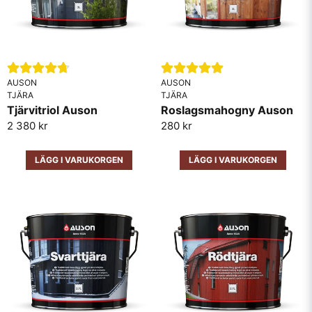
Ja, ni får publicera min fråga
AUSON
AUSON
TJÄRA
TJÄRA
Tjärvitriol Auson
Roslagsmahogny Auson
2 380 kr
280 kr
Skicka fråga
LÄGG I VARUKORGEN
LÄGG I VARUKORGEN