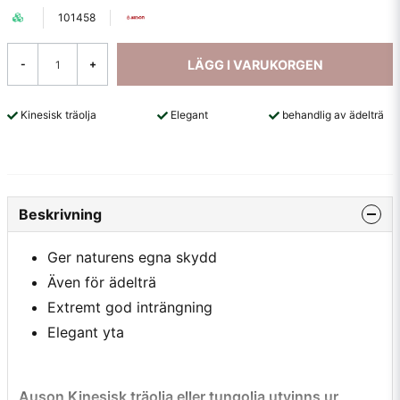
101458
LÄGG I VARUKORGEN
-
+
Kinesisk träolja
Elegant
behandlig av ädelträ
Beskrivning
Ger naturens egna skydd
Även för ädelträ
Extremt god inträngning
Elegant yta
Auson Kinesisk träolja eller tungolja utvinns ur