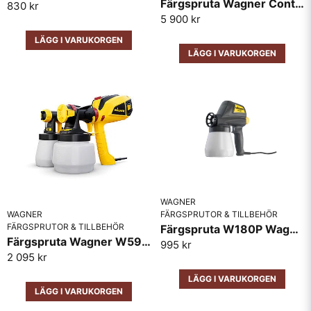
Färgspruta Wagner Control Pro 250M
830 kr
bekämpningsmedelssprutning
5 900 kr
Annat: Rengöring, underhåll, renovering
LÄGG I VARUKORGEN
LÄGG I VARUKORGEN
Fördelar:
Skicka fråga
Effektivt skydd mot damm, ångor och partiklar
Bekväm och tättsittande
Lätt att använda och återanvändbar
Lättvikt och bekväm att bära
Mångsidig och kan användas i en rad olika
miljöer
WAGNER
Tips:
FÄRGSPRUTOR & TILLBEHÖR
WAGNER
FÄRGSPRUTOR & TILLBEHÖR
Färgspruta W180P Wagner
Se till att masken sitter tätt mot ansiktet innan
Färgspruta Wagner W590 Flexio
995 kr
du använder den.
2 095 kr
Förvara masken i en torr och ren miljö när den
LÄGG I VARUKORGEN
inte används.
LÄGG I VARUKORGEN