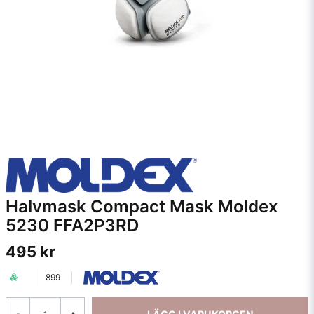
Halvmask Compact Mask Moldex
5230 FFA2P3RD
495 kr
899
-
+