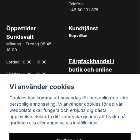
Telefon:
+46 60 101 875
Öppettider
Kundtjänst
Köpvillkor
Sundsvall:
Måndag - Fredag 06.45 -
18.00
Färgfackhandel i
Lördag 10.00 - 16.00
butik och online
Söndag 11.00 - 15.00
Hos oss på Norrlandsfärg har
Vi använder cookies
det sedan starten 1965 varit
OBS. Avvikande öppettider
självklart med god
vissa helgdagar
kundservice. Du kan känna dig
Cookies kan komma att användas för personlig och icke
trygg med köp hos oss
personlig annonsering. Vi använder cookies för att vår
oavsett om det är i butiken i
webbplats skall fungera och erbjuda dig bästa
Sundsvall eller online. Det går
upplevelse. Bekräfta ditt samtycke genom att trycka på
lika bra att kontakta oss via
godkänn alla eller anpassa via inställningar.
mail eller per telefon. Vår butik
med generösa öppettider har
funnits i över 50år.