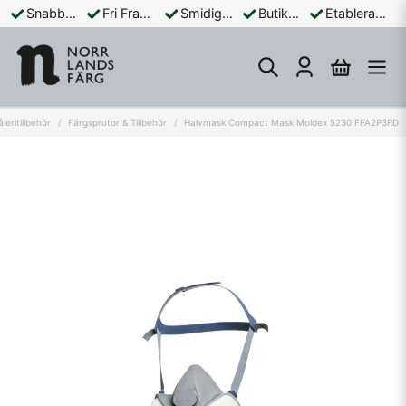
Snabba Leveranser
Fri Frakt Över 899:-
Smidiga Betalningar
Butik och Online
Etablerad Sedan 1965
leritillbehör
Färgsprutor & Tillbehör
Halvmask Compact Mask Moldex 5230 FFA2P3RD