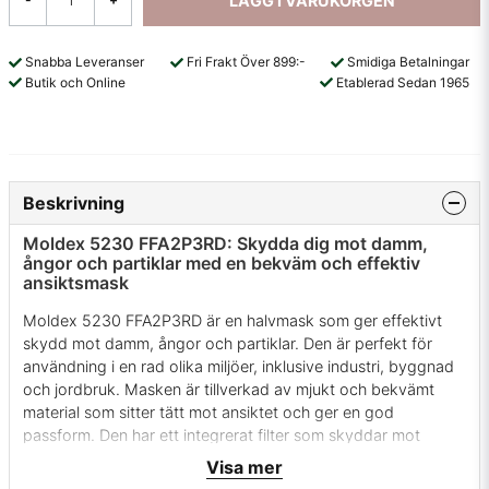
LÄGG I VARUKORGEN
Snabba Leveranser
Fri Frakt Över 899:-
Smidiga Betalningar
Butik och Online
Etablerad Sedan 1965
Beskrivning
Moldex 5230 FFA2P3RD: Skydda dig mot damm,
ångor och partiklar med en bekväm och effektiv
ansiktsmask
Moldex 5230 FFA2P3RD är en halvmask som ger effektivt
skydd mot damm, ångor och partiklar. Den är perfekt för
användning i en rad olika miljöer, inklusive industri, byggnad
och jordbruk. Masken är tillverkad av mjukt och bekvämt
material som sitter tätt mot ansiktet och ger en god
passform. Den har ett integrerat filter som skyddar mot
partiklar ner till 0,3 mikron i storlek.
Visa mer