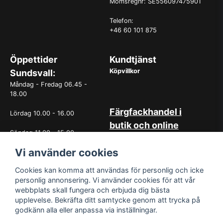
Momsregnr: SE556097475901
Telefon:
+46 60 101 875
Öppettider
Kundtjänst
Köpvillkor
Sundsvall:
Måndag - Fredag 06.45 -
18.00
Färgfackhandel i
Lördag 10.00 - 16.00
butik och online
Söndag 11.00 - 15.00
Hos oss på Norrlandsfärg har
det sedan starten 1965 varit
Vi använder cookies
OBS. Avvikande öppettider
självklart med god
vissa helgdagar
kundservice. Du kan känna dig
Cookies kan komma att användas för personlig och icke
trygg med köp hos oss
personlig annonsering. Vi använder cookies för att vår
oavsett om det är i butiken i
webbplats skall fungera och erbjuda dig bästa
Sundsvall eller online. Det går
upplevelse. Bekräfta ditt samtycke genom att trycka på
lika bra att kontakta oss via
godkänn alla eller anpassa via inställningar.
mail eller per telefon. Vår butik