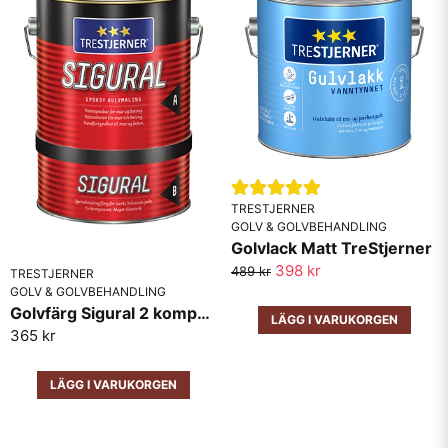
TRESTJERNER
GOLV & GOLVBEHANDLING
Golvlack Matt TreStjerner
398 kr
489 kr
TRESTJERNER
GOLV & GOLVBEHANDLING
Golvfärg Sigural 2 komponent Epoxyfärg TreStjerner Bas+Härdare
LÄGG I VARUKORGEN
365 kr
LÄGG I VARUKORGEN