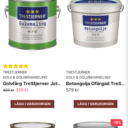
Ja, ni får publicera min fråga
TRESTJERNER
TRESTJERNER
Skicka fråga
GOLV & GOLVBEHANDLING
GOLV & GOLVBEHANDLING
Golvfärg TreStjerner Jotun
Betongolja Ofärgad TreStjerner
359 kr
579 kr
459 kr
LÄGG I VARUKORGEN
LÄGG I VARUKORGEN
-19%