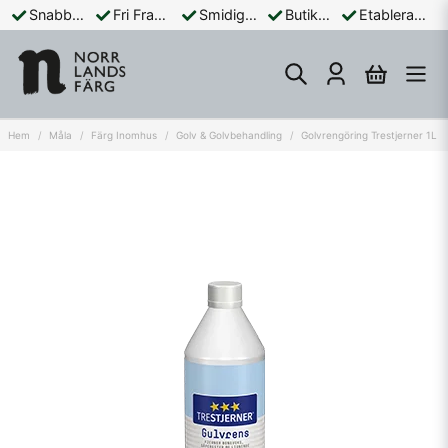
Snabba Leveranser
Fri Frakt Över 899:-
Smidiga Betalningar
Butik och Online
Etablerad Sedan 1965
Hem
Måla
Färg Inomhus
Golv & Golvbehandling
Golvrengöring Trestjerner 1L