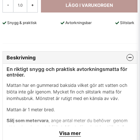
LÄGG I VARUKORGEN
-
+
Snygg & praktisk
Avtorkningsbar
Slitstark
Beskrivning
En riktigt snygg och praktisk avtorkningsmatta för
entréer.
Mattan har en gummerad baksida vilket gör att vatten och
blöta inte går igenom. Mycket fin och slitstark matta för
inomhusbruk. Mönstret är rutigt med en känsla av väv.
Mattan är 1 meter bred.
Sälj som metervara
, ange antal meter du behöver genom
att trycka plus i antalsfältet. Minsta längd att beställa är 1 m.
Visa mer
Behöver du mindre kom in till oss i butiken så hjälper vi dig.