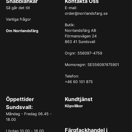
Snabblänkar
Kontakta Oss
Så går det till
E-mail:
order@norrlandsfarg.se
Vanliga frågor
Butik:
Norrlandsfärg AB
Om Norrlandsfärg
Förmansvägen 24
863 41 Sundsvall
Orgnr: 556097-4759
Momsregnr: SE556097475901
Telefon:
+46 60 101 875
Öppettider
Kundtjänst
Köpvillkor
Sundsvall:
Måndag - Fredag 06.45 -
18.00
Färgfackhandel i
Lördag 10.00 - 16.00