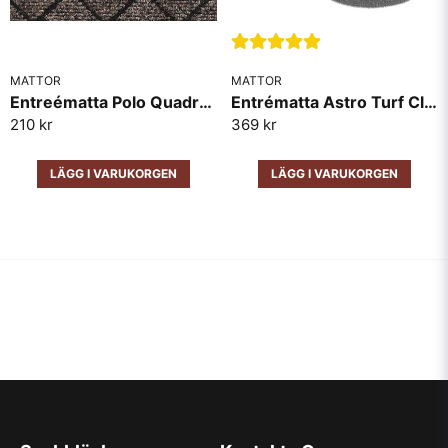
MATTOR
MATTOR
Skicka fråga
Entreématta Polo Quadro Metervara
Entrématta Astro Turf Classic Metervara
210 kr
369 kr
LÄGG I VARUKORGEN
LÄGG I VARUKORGEN