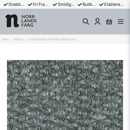
Snabba Leveranser
Fri Frakt Över 899:-
Smidiga Betalningar
Butik och Online
Etablerad Sedan 1965
Hem
Mattor
Entreématta Polo Nop Metervara