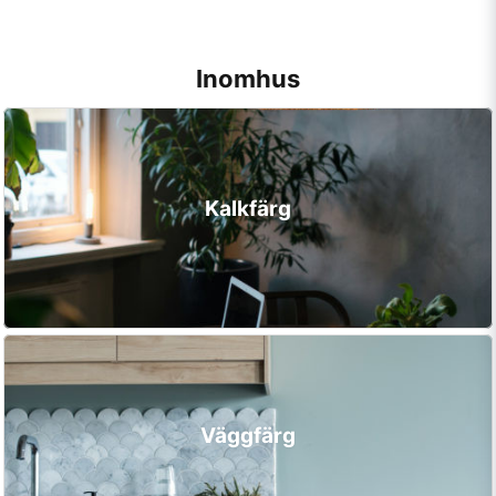
Inomhus
Kalkfärg
Väggfärg