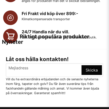
anges för produkten från det vi skickat beställningen.
Fri Frakt vid köp över 899:-
Klimatkompenserade transporter
24/7 Handla när du vill.
Riktigt populära produkter
Gör ditt köp när det passar dig. Online eller i butik.
Nyheter
Låt oss hålla kontakten!
email
Mejladress
Skicka
Vill du ha extraordinära erbjudanden och de senaste nyheterna
inom färg, tapeter och golv? Du får även suveräna tips från
fackhandeln gällande målning och annat. Vi kommer även bjuda
på överraskningar. Garanterat spamfritt!