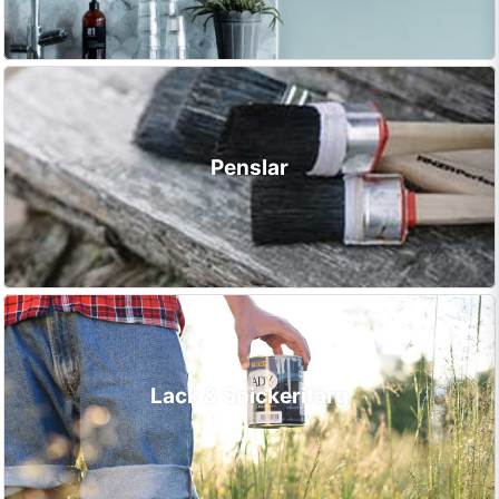
Penslar
Lack & Snickerifärg