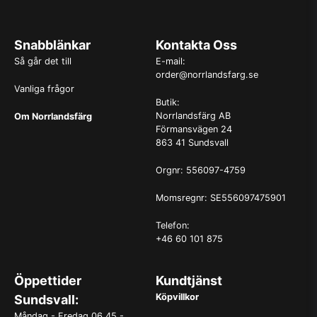
Snabblänkar
Kontakta Oss
Så går det till
E-mail:
order@norrlandsfarg.se
Vanliga frågor
Butik:
Norrlandsfärg AB
Om Norrlandsfärg
Förmansvägen 24
863 41 Sundsvall
Orgnr: 556097-4759
Momsregnr: SE556097475901
Telefon:
+46 60 101 875
Öppettider
Kundtjänst
Köpvillkor
Sundsvall:
Måndag - Fredag 06.45 -