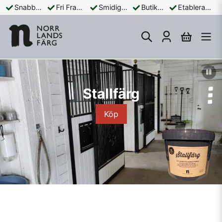
Snabba Leveranser
Fri Frakt Över 899:-
Smidiga Betalningar
Butik och Online
Etablerad Sedan 1965
Stallfärg
Köp