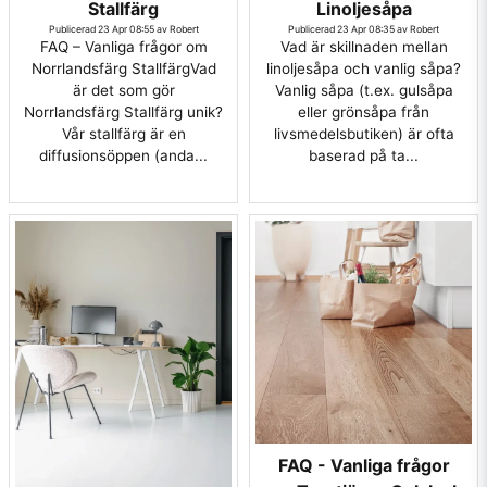
Stallfärg
Linoljesåpa
Publicerad 23 Apr 08:55 av Robert
Publicerad 23 Apr 08:35 av Robert
FAQ – Vanliga frågor om
Vad är skillnaden mellan
Norrlandsfärg StallfärgVad
linoljesåpa och vanlig såpa?
är det som gör
Vanlig såpa (t.ex. gulsåpa
Norrlandsfärg Stallfärg unik?
eller grönsåpa från
Vår stallfärg är en
livsmedelsbutiken) är ofta
diffusionsöppen (anda...
baserad på ta...
FAQ - Vanliga frågor