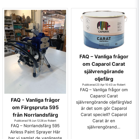
FAQ – Vanliga frågor
om Caparol Carat
självrengörande
oljefärg
Publicerad 23 Apr 10:43 av Robert
FAQ – Vanliga frågor om
Caparol Carat
FAQ - Vanliga frågor
självrengörande oljefärgVad
om Färgspruta 595
är det som gör Caparol
från Norrlandsfärg
Carat speciell? Caparol
Carat är en
Publicerad 19 Jun 12:26 av Robert
FAQ – Norrlandsfärg 595
självrengörand...
Airless Paint Sprayer Här
har vi samlat de vanligaste