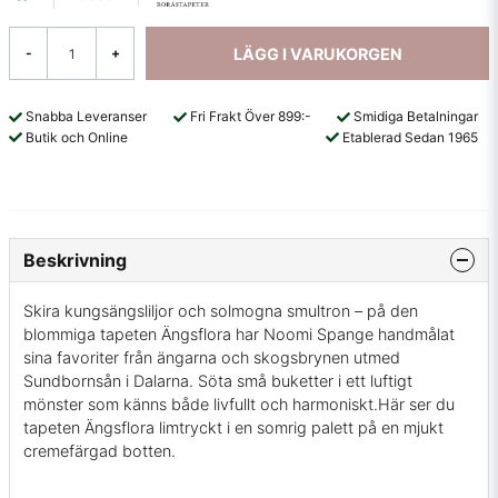
LÄGG I VARUKORGEN
-
+
Snabba Leveranser
Fri Frakt Över 899:-
Smidiga Betalningar
Butik och Online
Etablerad Sedan 1965
Beskrivning
Skira kungsängsliljor och solmogna smultron – på den
blommiga tapeten Ängsflora har Noomi Spange handmålat
sina favoriter från ängarna och skogsbrynen utmed
Sundbornsån i Dalarna. Söta små buketter i ett luftigt
mönster som känns både livfullt och harmoniskt.Här ser du
tapeten Ängsflora limtryckt i en somrig palett på en mjukt
cremefärgad botten.