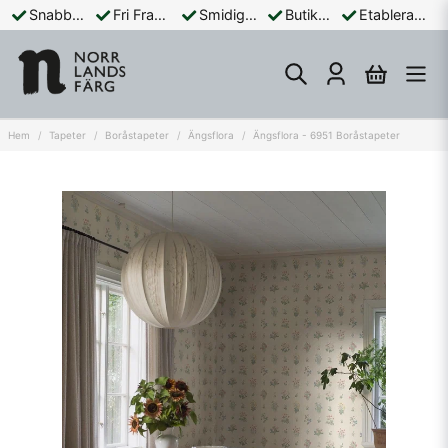
Snabba Leveranser
Fri Frakt Över 899:-
Smidiga Betalningar
Butik och Online
Etablerad Sedan 1965
Hem
Tapeter
Boråstapeter
Ängsflora
Ängsflora - 6951 Boråstapeter