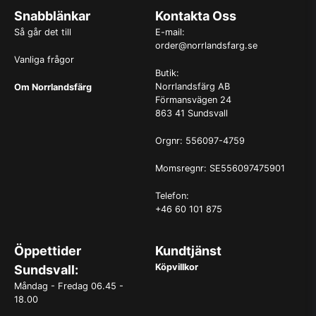
Snabblänkar
Kontakta Oss
Så går det till
E-mail:
order@norrlandsfarg.se
Vanliga frågor
Butik:
Norrlandsfärg AB
Om Norrlandsfärg
Förmansvägen 24
863 41 Sundsvall
Orgnr: 556097-4759
Momsregnr: SE556097475901
Telefon:
+46 60 101 875
Öppettider
Kundtjänst
Köpvillkor
Sundsvall:
Måndag - Fredag 06.45 -
18.00