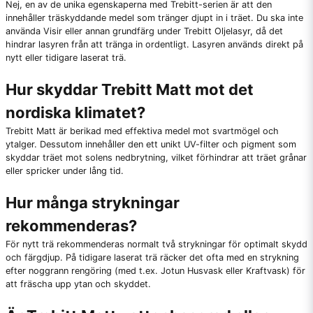
Nej, en av de unika egenskaperna med Trebitt-serien är att den
innehåller träskyddande medel som tränger djupt in i träet. Du ska inte
använda Visir eller annan grundfärg under Trebitt Oljelasyr, då det
hindrar lasyren från att tränga in ordentligt. Lasyren används direkt på
nytt eller tidigare laserat trä.
Hur skyddar Trebitt Matt mot det
nordiska klimatet?
Trebitt Matt är berikad med effektiva medel mot svartmögel och
ytalger. Dessutom innehåller den ett unikt UV-filter och pigment som
skyddar träet mot solens nedbrytning, vilket förhindrar att träet grånar
eller spricker under lång tid.
Hur många strykningar
rekommenderas?
För nytt trä rekommenderas normalt två strykningar för optimalt skydd
och färgdjup. På tidigare laserat trä räcker det ofta med en strykning
efter noggrann rengöring (med t.ex. Jotun Husvask eller Kraftvask) för
att fräscha upp ytan och skyddet.