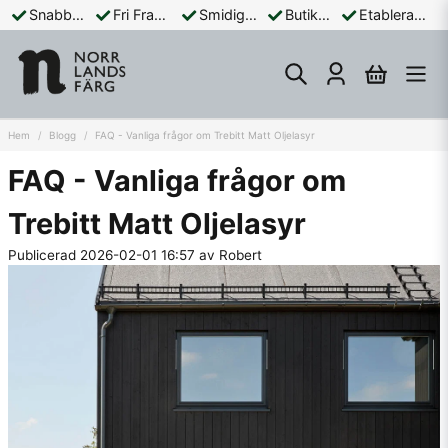
Snabba Leveranser
Fri Frakt Över 899:-
Smidiga Betalningar
Butik och Online
Etablerad Sedan 1965
Hem
Blogg
FAQ - Vanliga frågor om Trebitt Matt Oljelasyr
FAQ - Vanliga frågor om
Trebitt Matt Oljelasyr
Publicerad 2026-02-01 16:57 av Robert