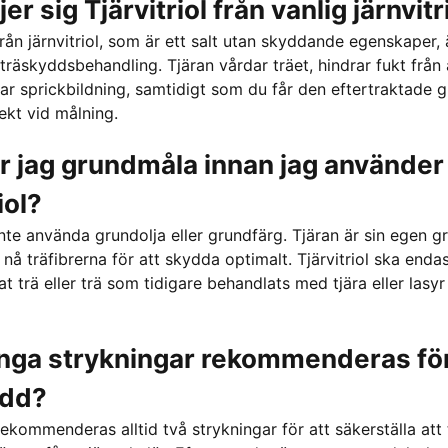
jer sig Tjärvitriol från vanlig järnvitr
 från järnvitriol, som är ett salt utan skyddande egenskaper, ä
träskyddsbehandling. Tjäran vårdar träet, hindrar fukt från 
r sprickbildning, samtidigt som du får den eftertraktade g
ekt vid målning.
 jag grundmåla innan jag använder
iol?
inte använda grundolja eller grundfärg. Tjäran är sin egen g
nå träfibrerna för att skydda optimalt. Tjärvitriol ska end
t trä eller trä som tidigare behandlats med tjära eller lasy
nga strykningar rekommenderas för
ydd?
rekommenderas alltid två strykningar för att säkerställa att 