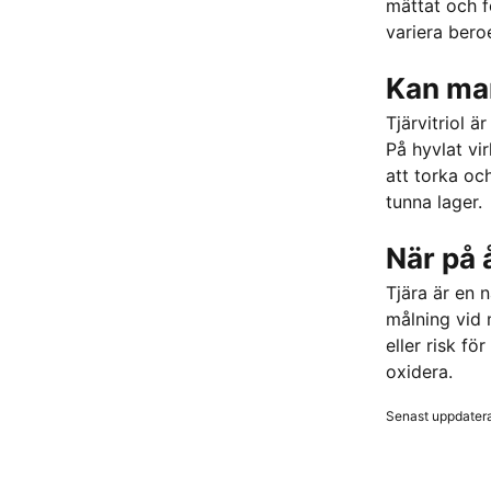
mättat och f
variera bero
Kan man
Tjärvitriol ä
På hyvlat vi
att torka oc
tunna lager.
När på 
Tjära är en 
målning vid 
eller risk f
oxidera.
Senast uppdater