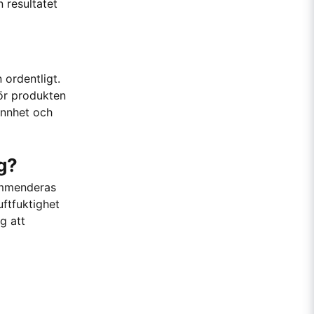
 resultatet
 ordentligt.
för produkten
annhet och
rg?
kommenderas
uftfuktighet
g att