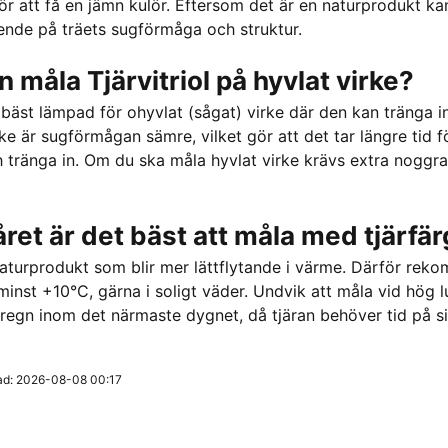
ör att få en jämn kulör. Eftersom det är en naturprodukt kan
ende på träets sugförmåga och struktur.
 måla Tjärvitriol på hyvlat virke?
r bäst lämpad för ohyvlat (sågat) virke där den kan tränga in
rke är sugförmågan sämre, vilket gör att det tar längre tid 
h tränga in. Om du ska måla hyvlat virke krävs extra noggr
året är det bäst att måla med tjärfä
naturprodukt som blir mer lättflytande i värme. Därför re
minst +10°C, gärna i soligt väder. Undvik att måla vid hög l
ör regn inom det närmaste dygnet, då tjäran behöver tid på si
ad: 2026-08-08 00:17