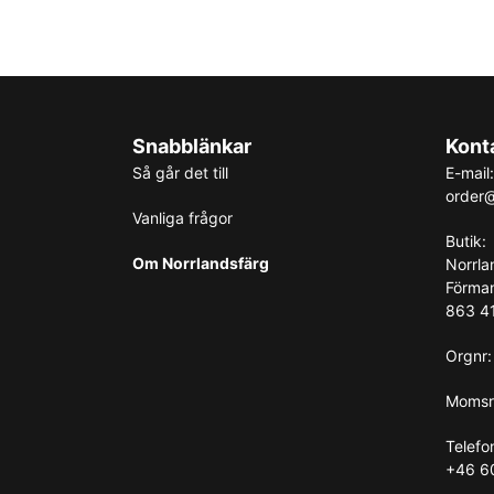
Snabblänkar
Kont
Så går det till
E-mail:
order@
Vanliga frågor
Butik:
Om Norrlandsfärg
Norrla
Förma
863 41
Orgnr
Momsr
Telefo
+46 6