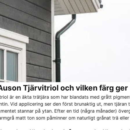
Auson Tjärvitriol och vilken färg ge
triol är en äkta trätjära som har blandats med grått pigmen
in. Vid applicering ser den först brunaktig ut, men tjäran t
gmentet stannar på ytan. Efter en tid (några månader) övergå
armgrå matt ton som påminner om naturligt grånat trä eller j