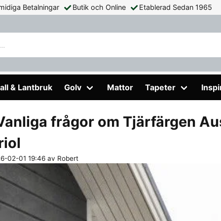
midiga Betalningar
Butik och Online
Etablerad Sedan 1965
itriol
all & Lantbruk
Golv
Mattor
Tapeter
Inspi
Vanliga frågor om Tjärfärgen A
riol
26-02-01 19:46 av Robert