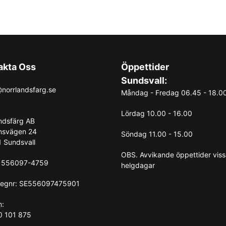
akta Oss
Öppettider
Sundsvall:
norrlandsfarg.se
Måndag - Fredag 06.45 - 18.0
Lördag 10.00 - 16.00
ndsfärg AB
nsvägen 24
Söndag 11.00 - 15.00
 Sundsvall
OBS. Avvikande öppettider vis
: 556097-4759
helgdagar
egnr: SE556097475901
n:
0 101 875