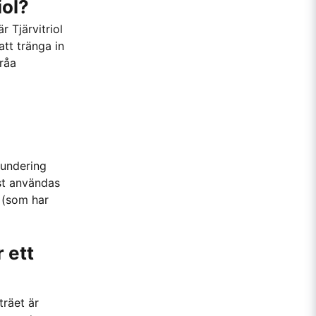
iol?
r Tjärvitriol
att tränga in
råa
rundering
ast användas
r (som har
 ett
träet är