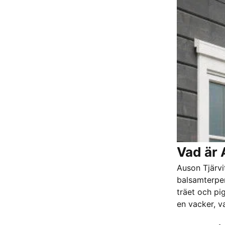
Vad är 
Auson Tjärvi
balsamterpent
träet och pi
en vacker, v