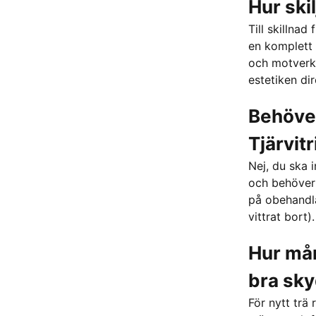
Hur skil
Till skillnad
en komplett 
och motverka
estetiken dir
Behöver
Tjärvitr
Nej, du ska 
och behöver 
på obehandla
vittrat bort).
Hur må
bra sk
För nytt trä 