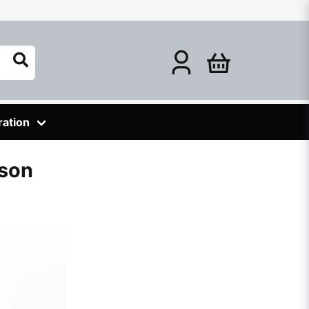
ration
uson