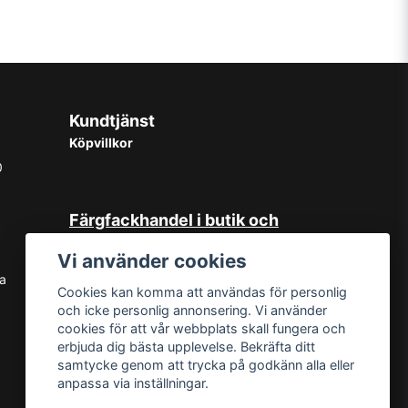
Kundtjänst
Köpvillkor
0
Färgfackhandel i butik och
online
Vi använder cookies
Hos oss på Norrlandsfärg har det
sa
Cookies kan komma att användas för personlig
sedan starten 1965 varit självklart
och icke personlig annonsering. Vi använder
med god kundservice. Du kan känna
cookies för att vår webbplats skall fungera och
dig trygg med köp hos oss oavsett
erbjuda dig bästa upplevelse. Bekräfta ditt
om det är i butiken i Sundsvall eller
samtycke genom att trycka på godkänn alla eller
online. Det går lika bra att kontakta
anpassa via inställningar.
oss via mail eller per telefon. Vår butik
med generösa öppettider har funnits i