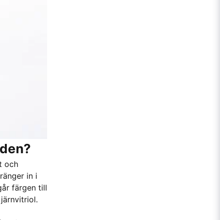
r den?
t och
ränger in i
r färgen till
ärnvitriol.