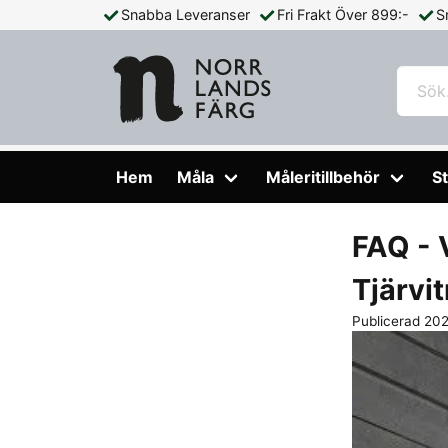
Snabba Leveranser
Fri Frakt Över 899:-
S
Hem
Blogg
FAQ - Vanliga frågor om Tjärfärgen Auson Tjärv
Hem
Måla
Måleritillbehör
St
FAQ - 
Tjärvit
Publicerad 20