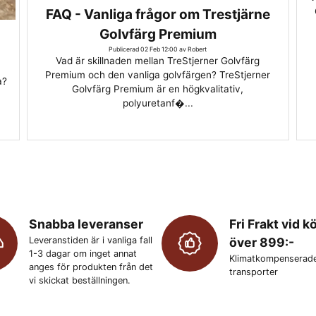
FAQ - Vanliga frågor om Trestjärne
Golvfärg Premium
Publicerad 02 Feb 12:00 av Robert
Vad är skillnaden mellan TreStjerner Golvfärg
Premium och den vanliga golvfärgen? TreStjerner
a?
Golvfärg Premium är en högkvalitativ,
polyuretanf�...
Snabba leveranser
Fri Frakt vid k
Leveranstiden är i vanliga fall
över 899:-
1-3 dagar om inget annat
Klimatkompenserad
anges för produkten från det
transporter
vi skickat beställningen.