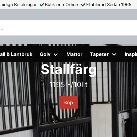
midiga Betalningar
Butik och Online
Etablerad Sedan 1965
all & Lantbruk
Golv
Mattor
Tapeter
Inspi
Stallfärg
1195:-/10lit
Köp