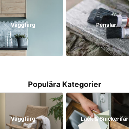
Väggfärg
Penslar
Populära Kategorier
Väggfärg
Lack & Snickerifä