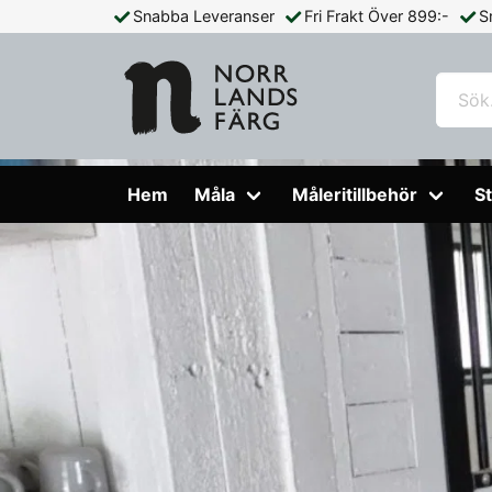
Snabba Leveranser
Fri Frakt Över 899:-
S
Hem
Måla
Måleritillbehör
St