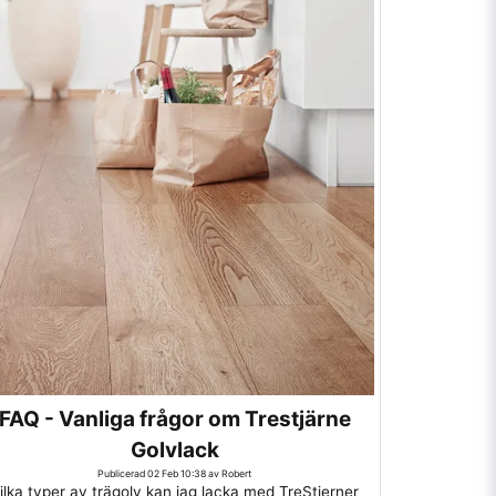
FAQ - Vanliga frågor om Trestjärne
Golvlack
Publicerad 02 Feb 10:38 av Robert
ilka typer av trägolv kan jag lacka med TreStjerner