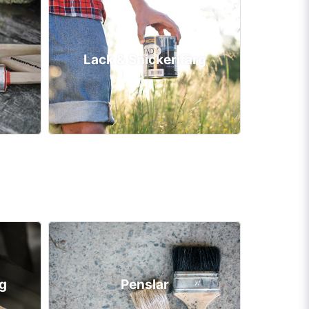
Lack & Snickerifärg
rg
Penslar