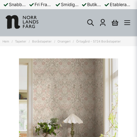
Snabba Leveranser
Fri Frakt Över 899:-
Smidiga Betalningar
Butik och Online
Etablerad Sedan 1965
Hem
Tapeter
Boråstapeter
Orangeri
Örtagård - 5724 Boråstapeter