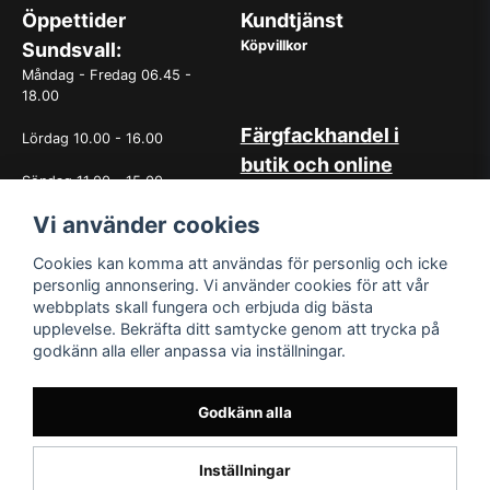
Öppettider
Kundtjänst
Köpvillkor
Sundsvall:
Måndag - Fredag 06.45 -
18.00
Färgfackhandel i
Lördag 10.00 - 16.00
butik och online
Söndag 11.00 - 15.00
Hos oss på Norrlandsfärg har
Vi använder cookies
det sedan starten 1965 varit
OBS. Avvikande öppettider
självklart med god
vissa helgdagar
kundservice. Du kan känna dig
Cookies kan komma att användas för personlig och icke
trygg med köp hos oss
personlig annonsering. Vi använder cookies för att vår
oavsett om det är i butiken i
webbplats skall fungera och erbjuda dig bästa
Sundsvall eller online. Det går
upplevelse. Bekräfta ditt samtycke genom att trycka på
lika bra att kontakta oss via
godkänn alla eller anpassa via inställningar.
mail eller per telefon. Vår butik
med generösa öppettider har
funnits i över 50år.
Godkänn alla
Inställningar